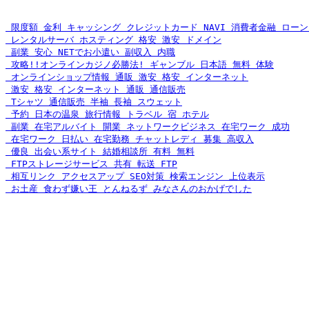
 限度額 金利 キャッシング クレジットカード NAVI 消費者金融 ローン
 レンタルサーバ ホスティング 格安 激安 ドメイン
 副業 安心 NETでお小遣い 副収入 内職
 攻略!!オンラインカジノ必勝法! ギャンブル 日本語 無料 体験
 オンラインショップ情報 通販 激安 格安 インターネット
 激安 格安 インターネット 通販 通信販売
 Tシャツ 通信販売 半袖 長袖 スウェット
 予約 日本の温泉 旅行情報 トラベル 宿 ホテル
 副業 在宅アルバイト 開業 ネットワークビジネス 在宅ワーク 成功
 在宅ワーク 日払い 在宅勤務 チャットレディ 募集 高収入
 優良 出会い系サイト 結婚相談所 有料 無料
 FTPストレージサービス 共有 転送 FTP
 相互リンク アクセスアップ SEO対策 検索エンジン 上位表示
 お土産 食わず嫌い王 とんねるず みなさんのおかげでした