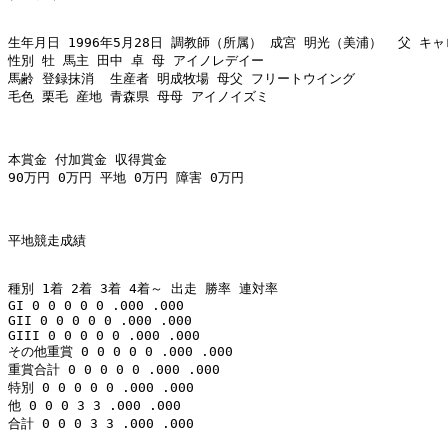
生年月日 1996年5月28日 調教師（所属） 成宮 明光（美浦）  父 キャ
性別 牡 馬主 田中 卓 母 アイノレデイー 

馬齢 登録抹消  生産者 明成牧場 母父 フリートウイング 

毛色 栗毛 産地 青森県 母母 アイノイズミ 

本賞金 付加賞金 収得賞金 

90万円 0万円 平地 0万円 障害 0万円 

平地競走成績 

種別 1着 2着 3着 4着～ 出走 勝率 連対率 

GI 0 0 0 0 0 .000 .000 

GII 0 0 0 0 0 .000 .000 

GIII 0 0 0 0 0 .000 .000 

その他重賞 0 0 0 0 0 .000 .000 

重賞合計 0 0 0 0 0 .000 .000 

特別 0 0 0 0 0 .000 .000 

他 0 0 0 3 3 .000 .000 

合計 0 0 0 3 3 .000 .000 
