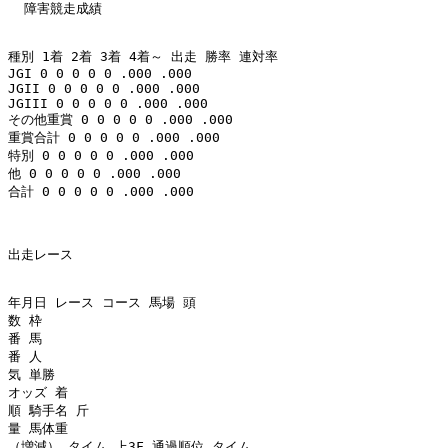
  障害競走成績 

種別 1着 2着 3着 4着～ 出走 勝率 連対率 

JGI 0 0 0 0 0 .000 .000 

JGII 0 0 0 0 0 .000 .000 

JGIII 0 0 0 0 0 .000 .000 

その他重賞 0 0 0 0 0 .000 .000 

重賞合計 0 0 0 0 0 .000 .000 

特別 0 0 0 0 0 .000 .000 

他 0 0 0 0 0 .000 .000 

合計 0 0 0 0 0 .000 .000 

出走レース 

年月日 レース コース 馬場 頭

数 枠

番 馬

番 人

気 単勝

オッズ 着

順 騎手名 斤

量 馬体重

（増減） タイム 上3F 通過順位 タイム
