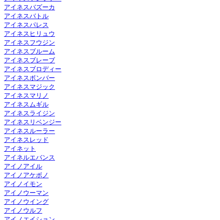
アイネスバズーカ
アイネスバトル
アイネスパレス
アイネスヒリュウ
アイネスフウジン
アイネスブルーム
アイネスブレーブ
アイネスブロディー
アイネスボンバー
アイネスマジック
アイネスマリノ
アイネスムギル
アイネスライジン
アイネスリベンジー
アイネスルーラー
アイネスレッド
アイネット
アイネルエバンス
アイノアイル
アイノアケボノ
アイノイモン
アイノウーマン
アイノウイング
アイノウルフ
アイノエイション